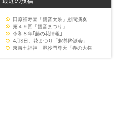
最近の投稿
田原福寿園「観音太鼓」慰問演奏
第４９回「観音まつり」
令和８年｢藤の花情報｣
4月8日、花まつり「釈尊降誕会」
東海七福神 毘沙門尊天「春の大祭」