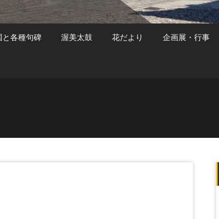
国と各種句碑
渥美太鼓
花だより
企画展・行事