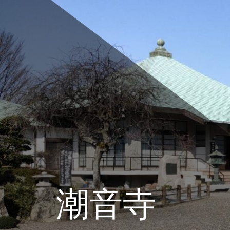
コ
ン
テ
ン
ツ
へ
ス
キ
ッ
プ
潮音寺