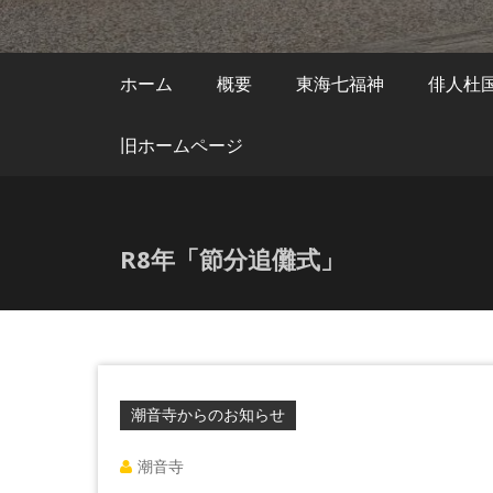
ホーム
概要
東海七福神
俳人杜
旧ホームページ
R8年「節分追儺式」
潮音寺からのお知らせ
潮音寺