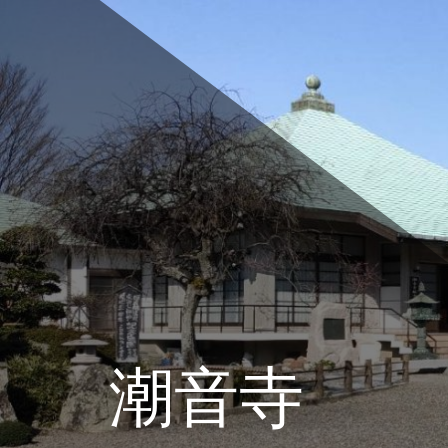
コ
ン
テ
ン
ツ
へ
ス
キ
ッ
プ
潮音寺