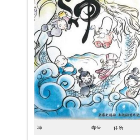
神
寺号
住所