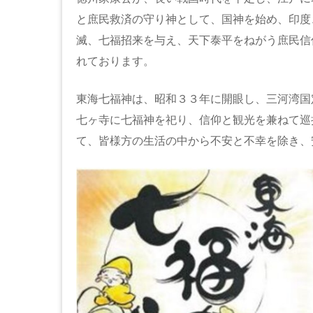
と庶民救済の守り神として、国神を始め、印度
滅、七福招来を与え、天下泰平をねがう庶民信
れております。
東海七福神は、昭和３３年に開眼し、三河湾国
七ヶ寺に七福神を祀り、信仰と観光を兼ねて巡
て、皆様方の生活の中から不安と不幸を除き、