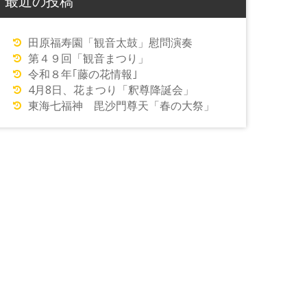
最近の投稿
田原福寿園「観音太鼓」慰問演奏
第４９回「観音まつり」
令和８年｢藤の花情報｣
4月8日、花まつり「釈尊降誕会」
東海七福神 毘沙門尊天「春の大祭」