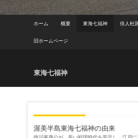
ホーム
概要
東海七福神
俳人杜
旧ホームページ
東海七福神
渥美半島東海七福神の由来
徳川家康公が、長い戦国時代を平定し、江戸に