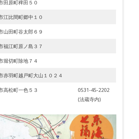
市田原町稗田５０
市江比間町郷中１０
市山田町谷太郎６９
市福江町原ノ島３７
市堀切町除地７４
市赤羽町越戸町大山１０２４
市高松町一色５３
0531-45-2202
(法蔵寺内)