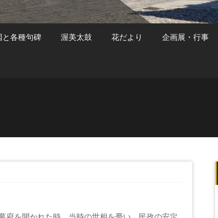
国と各種句碑
渥美太鼓
花だより
企画展・行事
幕府を開かれた時、当時の世相を憂い、民政の安定