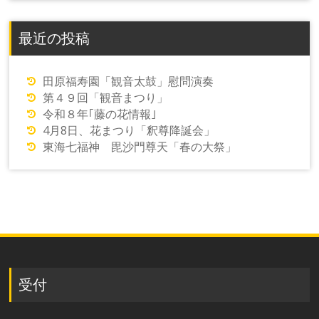
最近の投稿
田原福寿園「観音太鼓」慰問演奏
第４９回「観音まつり」
令和８年｢藤の花情報｣
4月8日、花まつり「釈尊降誕会」
東海七福神 毘沙門尊天「春の大祭」
受付