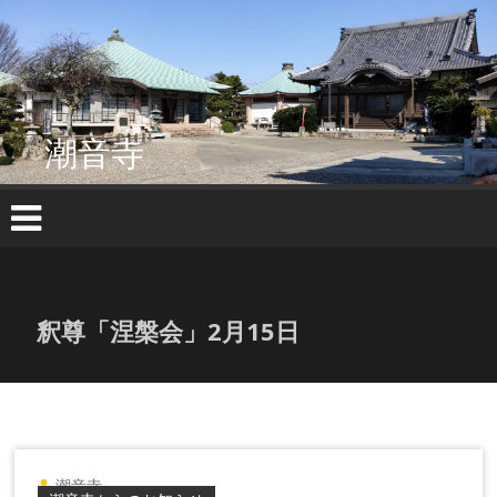
コ
ン
テ
ン
ツ
へ
潮音寺
ス
キ
ッ
プ
釈尊「涅槃会」2月15日
潮音寺