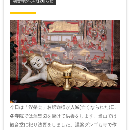
潮音寺からのお知らせ
今日は「涅槃会」お釈迦様が入滅(亡くなられた)日、
各寺院では涅槃図を掛けて供養をします。当山では
観音堂に祀り法要をしました。涅槃ダンゴも寺で作