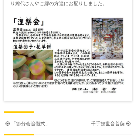
り総代さんやご縁の方達にお配りしました。
投
「節分会追儺式」
千手観世音菩薩
稿