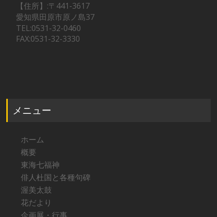
【住所】:〒441-3617
愛知県田原市原ノ島37
TEL:0531-32-0460
FAX:0531-32-3330
メニュー
ホーム
概要
東海七福神
俳人杜国と各種句碑
渥美太鼓
花だより
企画展・行事