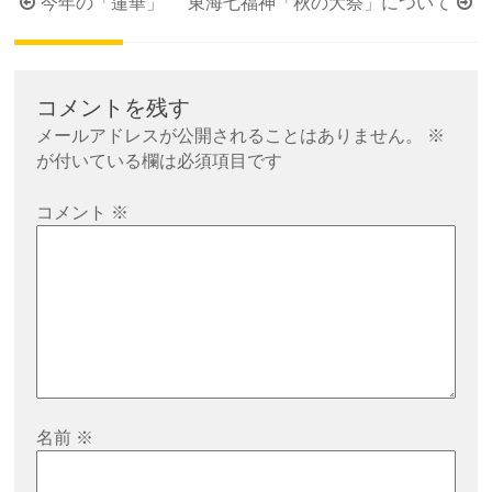
投
今年の「蓮華」
東海七福神「秋の大祭」について
稿
ナ
ビ
コメントを残す
ゲ
メールアドレスが公開されることはありません。
※
ー
が付いている欄は必須項目です
シ
コメント
※
ョ
ン
名前
※