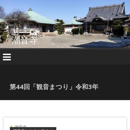
コ
ン
テ
ン
ツ
へ
潮音寺
ス
キ
ッ
プ
第44回「観音まつり」令和3年
潮音寺