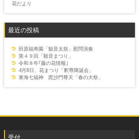
花だより
最近の投稿
田原福寿園「観音太鼓」慰問演奏
第４９回「観音まつり」
令和８年｢藤の花情報｣
4月8日、花まつり「釈尊降誕会」
東海七福神 毘沙門尊天「春の大祭」
受付