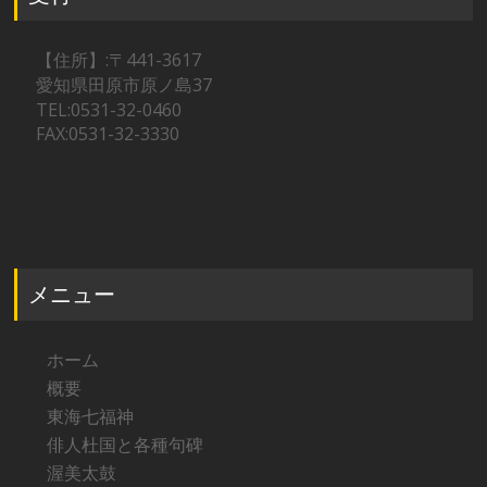
【住所】:〒441-3617
愛知県田原市原ノ島37
TEL:0531-32-0460
FAX:0531-32-3330
メニュー
ホーム
概要
東海七福神
俳人杜国と各種句碑
渥美太鼓