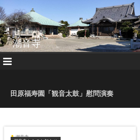
コ
ン
テ
ン
ツ
へ
潮音寺
ス
キ
ッ
プ
田原福寿園「観音太鼓」慰問演奏
潮音寺