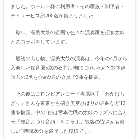
ました。ホール一杯に利用者・その家族・関係者・
デイサービス約200名が集まりました。
毎年、渥美太鼓の企画で色々な演奏家を招き太鼓
とのコラボをしています。
最初の出し物、渥美太鼓の演奏は、今年の4月から
入会した保育園5歳の石井海瑚(ミコ)ちゃんと鈴木伊
吹君の2名を含め9名の会員で3曲を披露。
その後はコロンビアレコード専属歌手「わかばち
どり」さんを東京から招き美空ひばりの名曲など12
曲を披露。中の1曲は宮本住職の太鼓のリズムに合わ
せ「観音まつり音頭」をコラボ。観客の皆さんも楽
しい1時間20分を満喫した模様です。