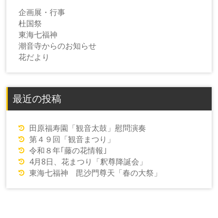
企画展・行事
杜国祭
東海七福神
潮音寺からのお知らせ
花だより
最近の投稿
田原福寿園「観音太鼓」慰問演奏
第４９回「観音まつり」
令和８年｢藤の花情報｣
4月8日、花まつり「釈尊降誕会」
東海七福神 毘沙門尊天「春の大祭」