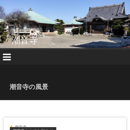
コ
ン
テ
ン
ツ
へ
潮音寺
ス
キ
ッ
プ
潮音寺の風景
潮音寺