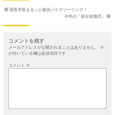
投
渥美半島まるっと観光バイクツーリング！
稿
今年の「節分追儺式」
ナ
ビ
ゲ
コメントを残す
ー
メールアドレスが公開されることはありません。
※
シ
が付いている欄は必須項目です
ョ
コメント
※
ン