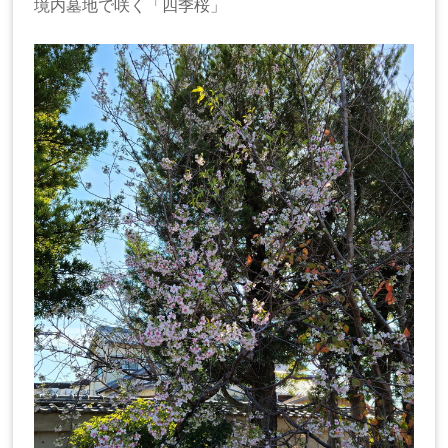
境内墓地で咲く「四季桜」