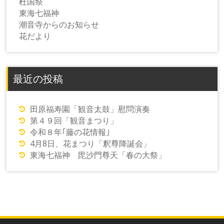
杜国祭
東海七福神
潮音寺からのお知らせ
花だより
最近の投稿
田原福寿園「観音太鼓」慰問演奏
第４９回「観音まつり」
令和８年｢藤の花情報｣
4月8日、花まつり「釈尊降誕会」
東海七福神 毘沙門尊天「春の大祭」