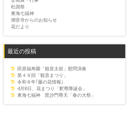
企画展・行事
杜国祭
東海七福神
潮音寺からのお知らせ
花だより
最近の投稿
田原福寿園「観音太鼓」慰問演奏
第４９回「観音まつり」
令和８年｢藤の花情報｣
4月8日、花まつり「釈尊降誕会」
東海七福神 毘沙門尊天「春の大祭」