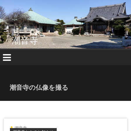
コ
ン
テ
ン
ツ
へ
潮音寺
ス
キ
ッ
プ
潮音寺の仏像を撮る
潮音寺