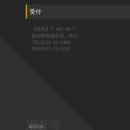
受付
【住所】:〒441-3617
愛知県田原市原ノ島37
TEL:0531-32-0460
FAX:0531-32-3330
潮音寺
©2026