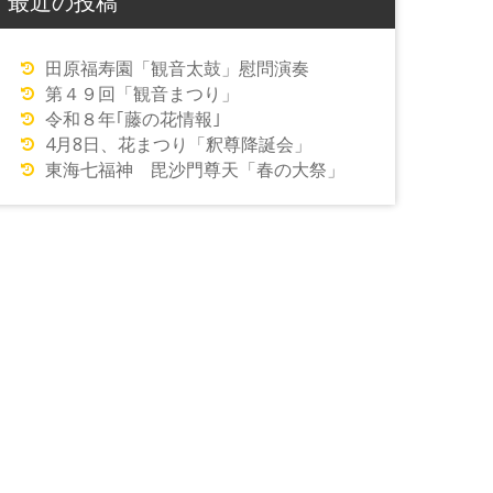
最近の投稿
田原福寿園「観音太鼓」慰問演奏
第４９回「観音まつり」
令和８年｢藤の花情報｣
4月8日、花まつり「釈尊降誕会」
東海七福神 毘沙門尊天「春の大祭」