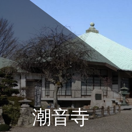
コ
ン
テ
ン
ツ
へ
ス
キ
ッ
プ
潮音寺