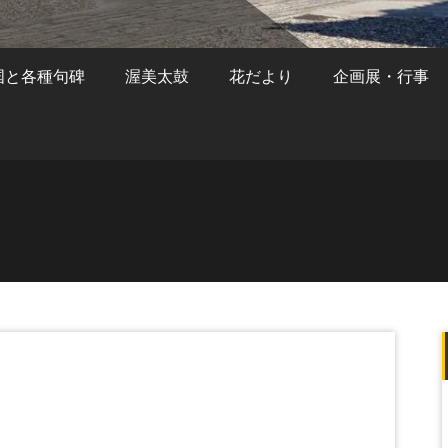
国と各種句碑
渥美太鼓
花だより
企画展・行事