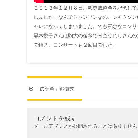
２０１２年１２月８日、釈尊成道会を記念して
しました。なんでシャンソンなの、シャクソン
ャレになってしまいました。でも素敵なコンサ
黒木悦子さんは駒大の後輩で青空うれしさんの
で頂き、コンサートも２回目でした。
投
「節分会」追儺式
稿
ナ
ビ
コメントを残す
ゲ
メールアドレスが公開されることはありません
ー