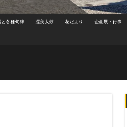
国と各種句碑
渥美太鼓
花だより
企画展・行事