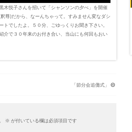
黒木悦子さんを招いて「シャンソンの夕べ」を開催
(釈尊)だから、なーんちゃって。すみません変なダシ
ートでしたよ。５０分、ごゆっくりお聞き下さい。
紹介で３０年来のお付き合い、当山にも何回もおい
「節分会追儺式」
。
※
が付いている欄は必須項目です