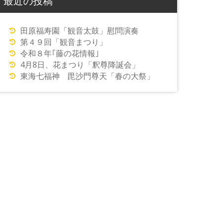
最近の投稿
田原福寿園「観音太鼓」慰問演奏
第４９回「観音まつり」
令和８年｢藤の花情報｣
4月8日、花まつり「釈尊降誕会」
東海七福神 毘沙門尊天「春の大祭」