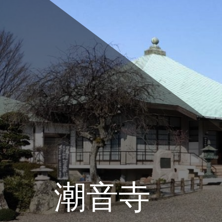
コ
ン
テ
ン
ツ
へ
ス
キ
ッ
プ
潮音寺