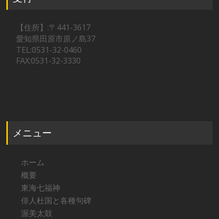
【住所】:〒441-3617
愛知県田原市原ノ島37
TEL:0531-32-0460
FAX:0531-32-3330
メニュー
ホーム
概要
東海七福神
俳人杜国と各種句碑
渥美太鼓