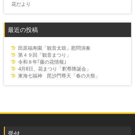
花だより
最近の投稿
田原福寿園「観音太鼓」慰問演奏
第４９回「観音まつり」
令和８年｢藤の花情報｣
4月8日、花まつり「釈尊降誕会」
東海七福神 毘沙門尊天「春の大祭」
受付