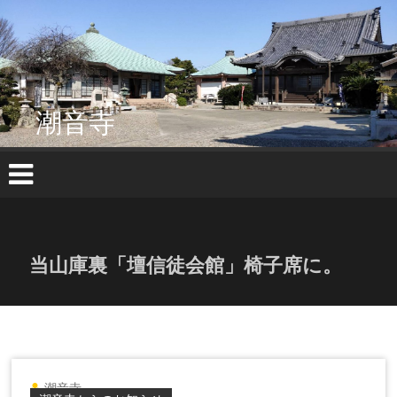
コ
ン
テ
ン
ツ
へ
潮音寺
ス
キ
ッ
プ
当山庫裏「壇信徒会館」椅子席に。
潮音寺