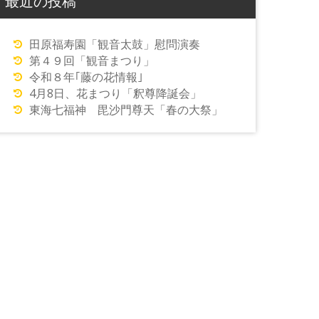
最近の投稿
田原福寿園「観音太鼓」慰問演奏
第４９回「観音まつり」
令和８年｢藤の花情報｣
4月8日、花まつり「釈尊降誕会」
東海七福神 毘沙門尊天「春の大祭」