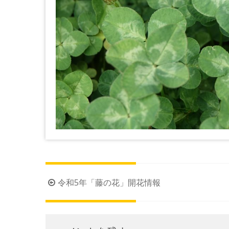
投
令和5年「藤の花」開花情報
稿
ナ
ビ