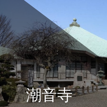
コ
ン
テ
ン
ツ
へ
ス
キ
ッ
プ
潮音寺