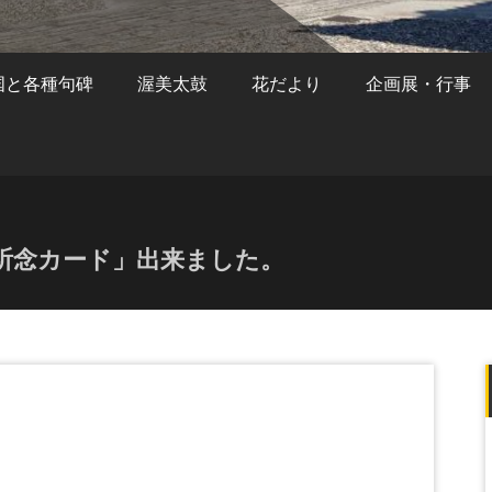
国と各種句碑
渥美太鼓
花だより
企画展・行事
拝祈念カード」出来ました。