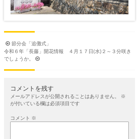
投
節分会「追儺式」
令和６年「長藤」開花情報 ４月１７日(水)２～３分咲き
稿
でしょうか。
ナ
ビ
ゲ
ー
コメントを残す
シ
メールアドレスが公開されることはありません。
※
が付いている欄は必須項目です
ョ
ン
コメント
※