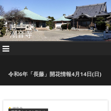
コ
ン
テ
ン
ツ
へ
潮音寺
ス
キ
ッ
プ
令和6年「長藤」開花情報4月14日(日)
潮音寺