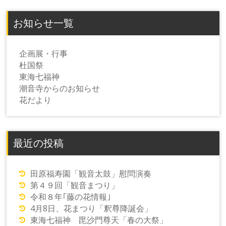
お知らせ一覧
企画展・行事
杜国祭
東海七福神
潮音寺からのお知らせ
花だより
最近の投稿
田原福寿園「観音太鼓」慰問演奏
第４９回「観音まつり」
令和８年｢藤の花情報｣
4月8日、花まつり「釈尊降誕会」
東海七福神 毘沙門尊天「春の大祭」