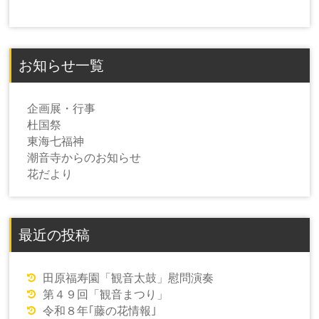
お知らせ一覧
企画展・行事
杜国祭
東海七福神
潮音寺からのお知らせ
花だより
最近の投稿
田原福寿園「観音太鼓」慰問演奏
第４９回「観音まつり」
令和８年｢藤の花情報｣