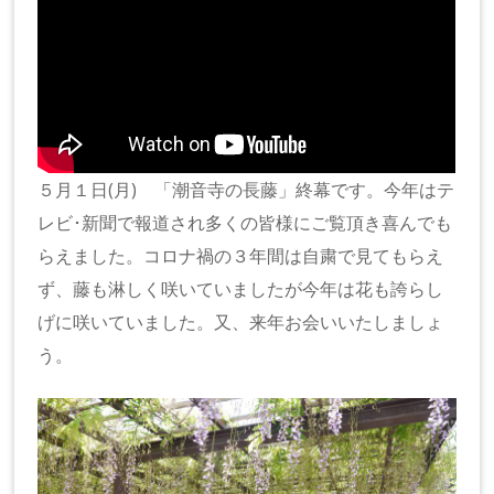
５月１日(月) 「潮音寺の長藤」終幕です。今年はテ
レビ･新聞で報道され多くの皆様にご覧頂き喜んでも
らえました。コロナ禍の３年間は自粛で見てもらえ
ず、藤も淋しく咲いていましたが今年は花も誇らし
げに咲いていました。又、来年お会いいたしましょ
う。