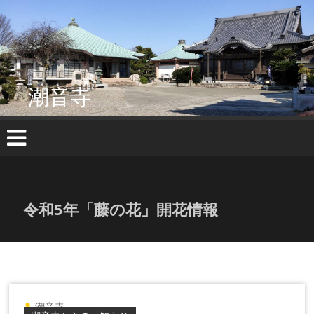
コ
ン
テ
ン
ツ
へ
潮音寺
ス
キ
ッ
プ
令和5年「藤の花」開花情報
潮音寺