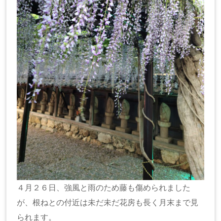
４月２６日、強風と雨のため藤も傷められました
が、根ねとの付近は未だ未だ花房も長く月末まで見
られます。