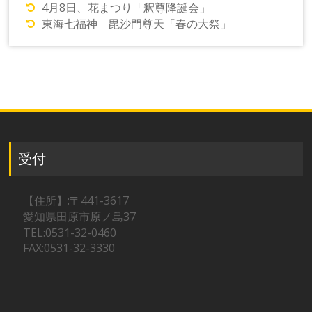
4月8日、花まつり「釈尊降誕会」
東海七福神 毘沙門尊天「春の大祭」
受付
【住所】:〒441-3617
愛知県田原市原ノ島37
TEL:0531-32-0460
FAX:0531-32-3330