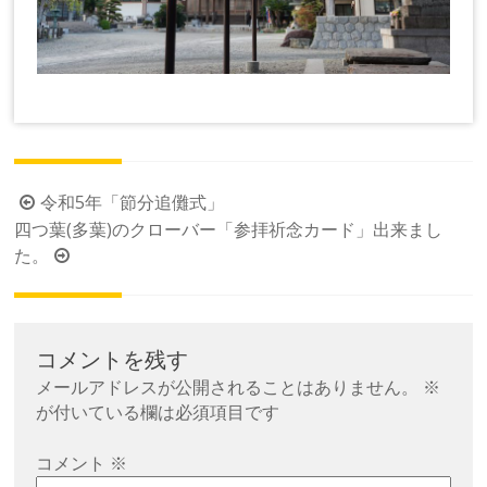
投
令和5年「節分追儺式」
四つ葉(多葉)のクローバー「参拝祈念カード」出来まし
稿
た。
ナ
ビ
ゲ
ー
コメントを残す
シ
メールアドレスが公開されることはありません。
※
が付いている欄は必須項目です
ョ
ン
コメント
※