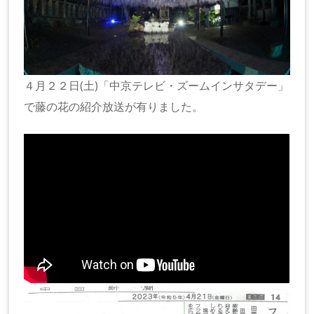
４月２２日(土)「中京テレビ・ズームインサタデー」
で藤の花の紹介放送が有りました。