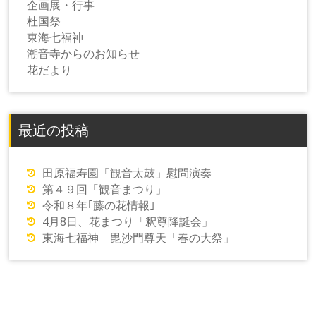
企画展・行事
杜国祭
東海七福神
潮音寺からのお知らせ
花だより
最近の投稿
田原福寿園「観音太鼓」慰問演奏
第４９回「観音まつり」
令和８年｢藤の花情報｣
4月8日、花まつり「釈尊降誕会」
東海七福神 毘沙門尊天「春の大祭」