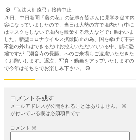
投
「弘法大師遠忌」接待中止
26日、中日新聞「藤の花」の記事が皆さんに見学を促す内
稿
容になっていましたので、当日は大勢の方で境内が（中に
ナ
はマスクをしないで境内を散策する老人などで）賑わいま
ビ
した。新型コロナウイルス拡散防止の為、国を挙げて不要
ゲ
不急の外出はできるだけお控えいただいている中、誠に恐
ー
縮ですが「潮音寺の長藤」へのご来場もご遠慮いただきた
くお願いします。逐次、写真・動画をアップいたしますの
シ
で今年はそちらでお楽しみ下さい。
ョ
ン
コメントを残す
メールアドレスが公開されることはありません。
※
が付いている欄は必須項目です
コメント
※