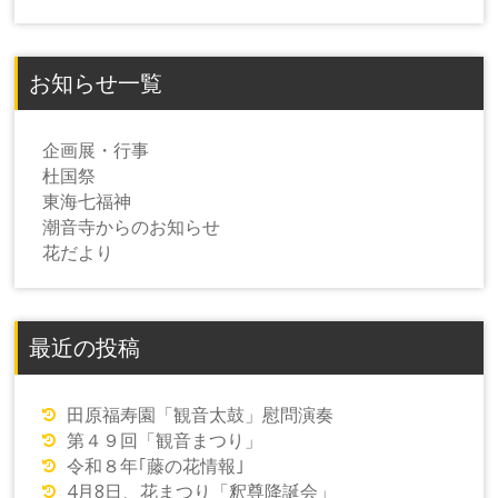
お知らせ一覧
企画展・行事
杜国祭
東海七福神
潮音寺からのお知らせ
花だより
最近の投稿
田原福寿園「観音太鼓」慰問演奏
第４９回「観音まつり」
令和８年｢藤の花情報｣
4月8日、花まつり「釈尊降誕会」