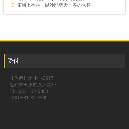
東海七福神 毘沙門尊天「春の大祭」
受付
【住所】:〒441-3617
愛知県田原市原ノ島37
TEL:0531-32-0460
FAX:0531-32-3330