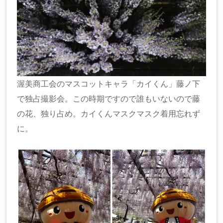
渥美商工会のマスコットキャラ「カイくん」藤ノ下
で独占撮影会。この時期ですので誰もいないので藤
の花、独り占め。カイくんマスクマスク着用忘れず
に。