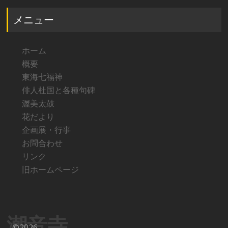
メニュー
ホーム
概要
東海七福神
俳人杜国と各種句碑
渥美太鼓
花だより
企画展・行事
お問合わせ
リンク
旧ホームページ
潮音寺
©2026