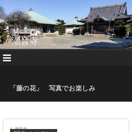
コ
ン
テ
ン
ツ
へ
潮音寺
ス
キ
ッ
プ
「藤の花」 写真でお楽しみ
潮音寺