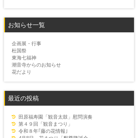
お知らせ一覧
企画展・行事
杜国祭
東海七福神
潮音寺からのお知らせ
花だより
最近の投稿
田原福寿園「観音太鼓」慰問演奏
第４９回「観音まつり」
令和８年｢藤の花情報｣