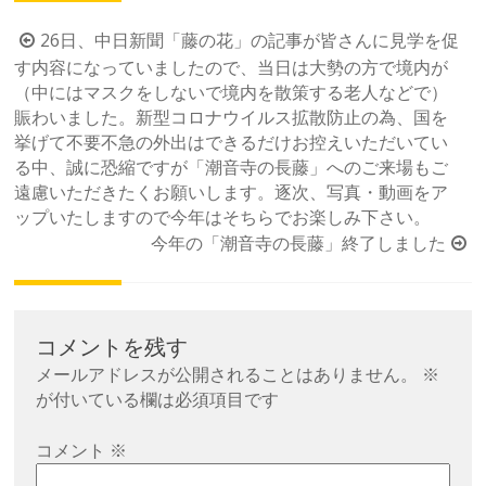
投
26日、中日新聞「藤の花」の記事が皆さんに見学を促
す内容になっていましたので、当日は大勢の方で境内が
稿
（中にはマスクをしないで境内を散策する老人などで）
ナ
賑わいました。新型コロナウイルス拡散防止の為、国を
ビ
挙げて不要不急の外出はできるだけお控えいただいてい
ゲ
る中、誠に恐縮ですが「潮音寺の長藤」へのご来場もご
ー
遠慮いただきたくお願いします。逐次、写真・動画をア
ップいたしますので今年はそちらでお楽しみ下さい。
シ
今年の「潮音寺の長藤」終了しました
ョ
ン
コメントを残す
メールアドレスが公開されることはありません。
※
が付いている欄は必須項目です
コメント
※