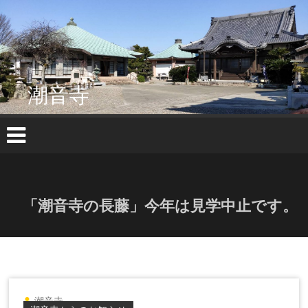
コ
ン
テ
ン
ツ
へ
潮音寺
ス
キ
ッ
プ
「潮音寺の長藤」今年は見学中止です。
潮音寺