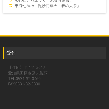
4月8日、花まつり「釈尊降誕会」
東海七福神 毘沙門尊天「春の大祭」
受付
【住所】:〒441-3617
愛知県田原市原ノ島37
TEL:0531-32-0460
FAX:0531-32-3330