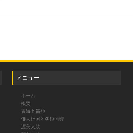
メニュー
ホーム
概要
東海七福神
俳人杜国と各種句碑
渥美太鼓