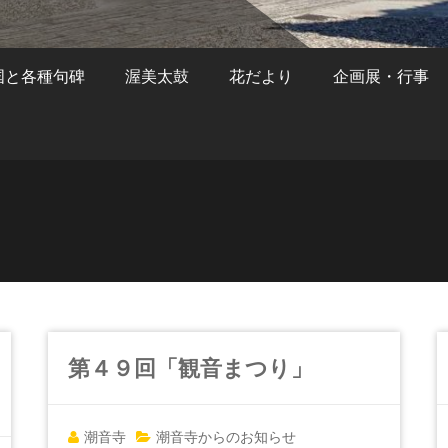
国と各種句碑
渥美太鼓
花だより
企画展・行事
第４９回「観音まつり」
潮音寺
潮音寺からのお知らせ