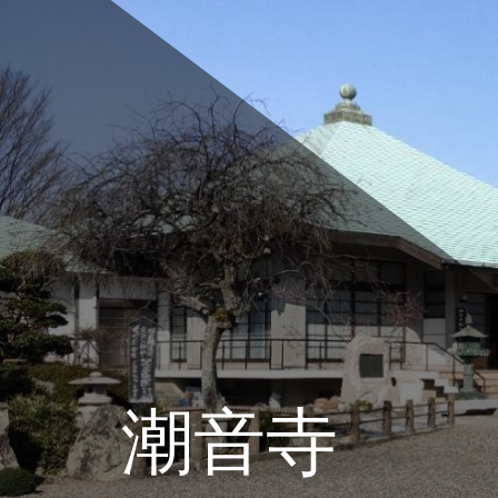
コ
ン
テ
ン
ツ
へ
ス
キ
ッ
プ
潮音寺