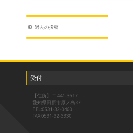
投
過去の投稿
稿
ナ
ビ
ゲ
ー
シ
受付
ョ
ン
【住所】:〒441-3617
愛知県田原市原ノ島37
TEL:0531-32-0460
FAX:0531-32-3330