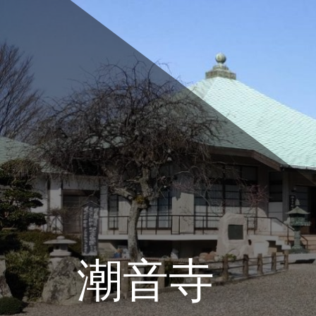
コ
ン
テ
ン
ツ
へ
ス
キ
ッ
プ
潮音寺