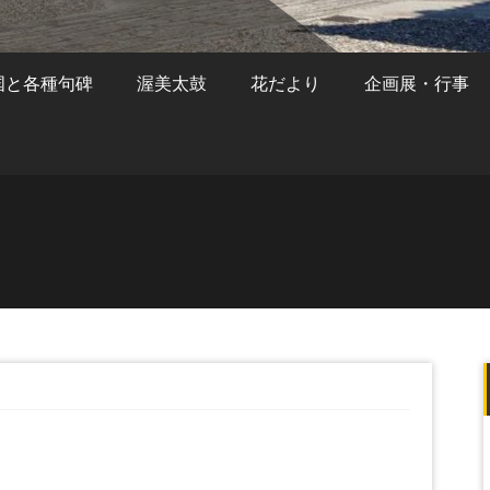
国と各種句碑
渥美太鼓
花だより
企画展・行事