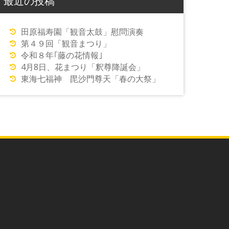
最近の投稿
田原福寿園「観音太鼓」慰問演奏
第４９回「観音まつり」
令和８年｢藤の花情報｣
4月8日、花まつり「釈尊降誕会」
東海七福神 毘沙門尊天「春の大祭」