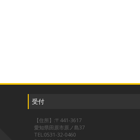
受付
【住所】:〒441-3617
愛知県田原市原ノ島37
TEL:0531-32-0460